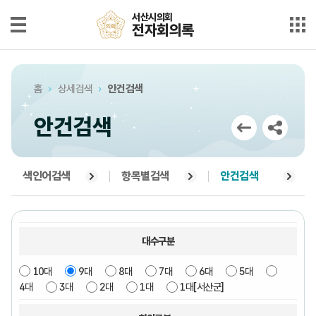
본문으로 바로가기
메인메뉴 바로가기
서산시의회
서산시의회
전자회의록
전자회의록
최근회의록
홈
상세검색
안건검색
단순검색
안건검색
상세검색
부록검색
색인어검색
항목별검색
안건검색
시정질문
5분자유발언
대수구분
10대
9대
8대
7대
6대
5대
의안정보
4대
3대
2대
1대
1대[서산군]