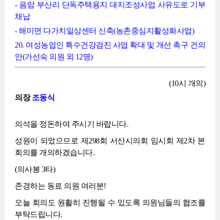
- 음암 부산리 단독주택용지 대지조성사업 사유도로 기부
채납
- 해미면 다가치일상센터 신축(농촌중심지활성화사업)
20. 여성농업인 특수건강검진 사업 확대 및 개선 촉구 건의
안(가선숙 의원 외 12명)
(10시 개의)
의장
조동식
의석을 정돈하여 주시기 바랍니다.
성원이 되었으므로 제298회 서산시의회 임시회 제2차 본
회의를 개의하겠습니다.
(의사봉 3타)
존경하는 동료 의원 여러분!
오늘 회의도 원활히 진행될 수 있도록 의원님들의 협조를
부탁드립니다.