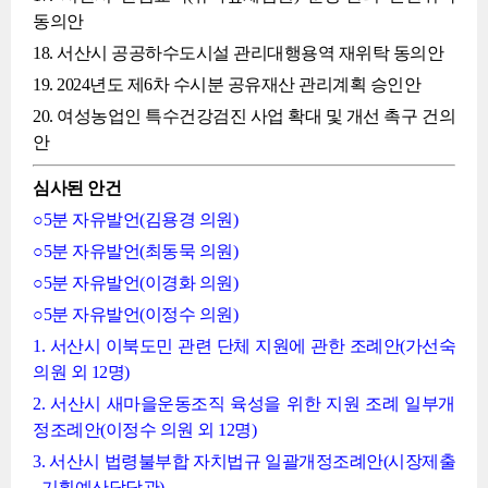
동의안
18. 서산시 공공하수도시설 관리대행용역 재위탁 동의안
19. 2024년도 제6차 수시분 공유재산 관리계획 승인안
20. 여성농업인 특수건강검진 사업 확대 및 개선 촉구 건의
안
심사된 안건
○5분 자유발언(김용경 의원)
○5분 자유발언(최동묵 의원)
○5분 자유발언(이경화 의원)
○5분 자유발언(이정수 의원)
1. 서산시 이북도민 관련 단체 지원에 관한 조례안(가선숙
의원 외 12명)
2. 서산시 새마을운동조직 육성을 위한 지원 조례 일부개
정조례안(이정수 의원 외 12명)
3. 서산시 법령불부합 자치법규 일괄개정조례안(시장제출
_기획예산담당관)