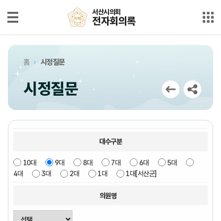
본문으로 바로가기
메인메뉴 바로가기
서산시의회
서산시의회
전자회의록
전자회의록
최근회의록
홈
시정질문
단순검색
시정질문
상세검색
부록검색
대수구분
시정질문
10대
9대
8대
7대
6대
5대
5분자유발언
4대
3대
2대
1대
1대[서산군]
의안정보
의원명