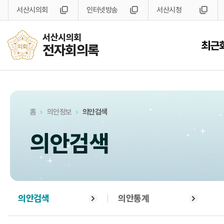
서산시의회
인터넷방송
서산시청
서산시의회
최근
전자회의록
홈
의안정보
의안검색
의안검색
의안검색
의안통계