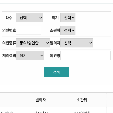
대수
회기
의안번호
소관위
의안종류
발의자
처리결과
의안명
발의자
소관위