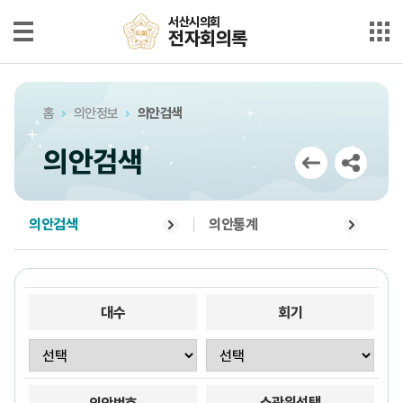
본문으로 바로가기
메인메뉴 바로가기
서산시의회
서산시의회
전자회의록
전자회의록
최근회의록
홈
의안정보
의안검색
단순검색
의안검색
상세검색
부록검색
의안검색
의안통계
시정질문
5분자유발언
대수
회기
의안정보
소관위선택