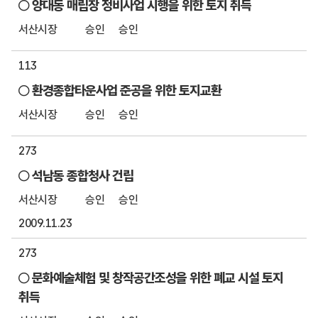
○ 양대동 매립장 정비사업 시행을 위한 토지 취득
서산시장
승인
승인
113
○ 환경종합타운사업 준공을 위한 토지교환
서산시장
승인
승인
273
○ 석남동 종합청사 건립
서산시장
승인
승인
2009.11.23
273
○ 문화예술체험 및 창작공간조성을 위한 폐교 시설 토지
취득