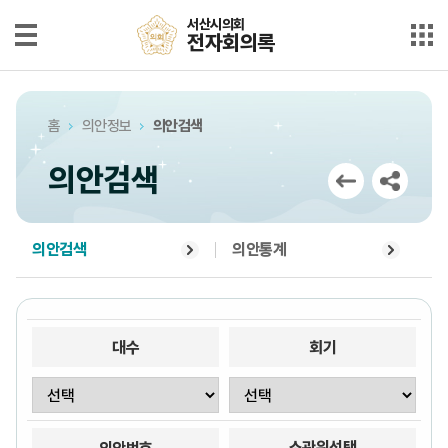
본문으로 바로가기
메인메뉴 바로가기
서산시의회
서산시의회
전자회의록
전자회의록
최근회의록
홈
의안정보
의안검색
단순검색
의안검색
상세검색
부록검색
의안검색
의안통계
시정질문
5분자유발언
대수
회기
의안정보
소관위선택