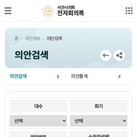
본문으로 바로가기
메인메뉴 바로가기
서산시의회
서산시의회
전자회의록
전자회의록
최근회의록
홈
의안정보
의안검색
단순검색
의안검색
상세검색
부록검색
의안검색
의안통계
시정질문
5분자유발언
대수
회기
의안정보
소관위선택