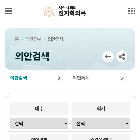
본문으로 바로가기
메인메뉴 바로가기
서산시의회
서산시의회
전자회의록
전자회의록
최근회의록
홈
의안정보
의안검색
단순검색
의안검색
상세검색
부록검색
의안검색
의안통계
시정질문
5분자유발언
대수
회기
의안정보
소관위선택