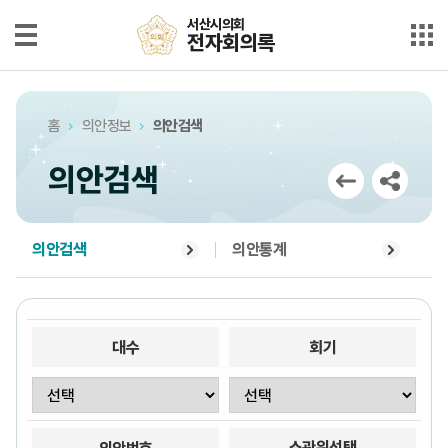
본문으로 바로가기
메인메뉴 바로가기
서산시의회
서산시의회
전자회의록
전자회의록
최근회의록
홈
의안정보
의안검색
단순검색
의안검색
상세검색
부록검색
의안검색
의안통계
시정질문
5분자유발언
대수
회기
의안정보
소관위선택