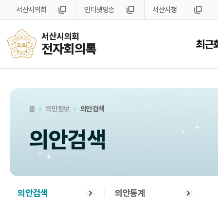
서산시의회
인터넷방송
서산시청
서산시의회
최근
전자회의록
홈
의안정보
의안검색
의안검색
의안검색
의안통계