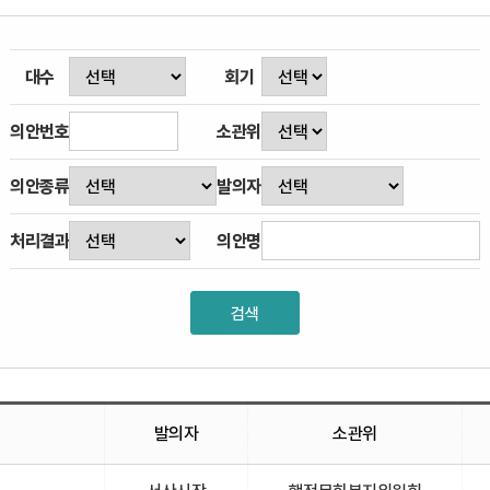
대수
회기
의안번호
소관위
의안종류
발의자
처리결과
의안명
발의자
소관위