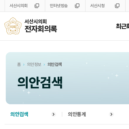
서산시의회
인터넷방송
서산시청
서산시의회
최근
전자회의록
홈
의안정보
의안검색
의안검색
의안검색
의안통계