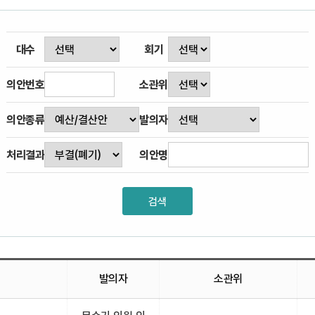
대수
회기
의안번호
소관위
의안종류
발의자
처리결과
의안명
발의자
소관위