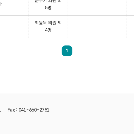
문수기 의원 외
안
5명
최동묵 의원 외
4명
1
1
Fax : 041-660-2751