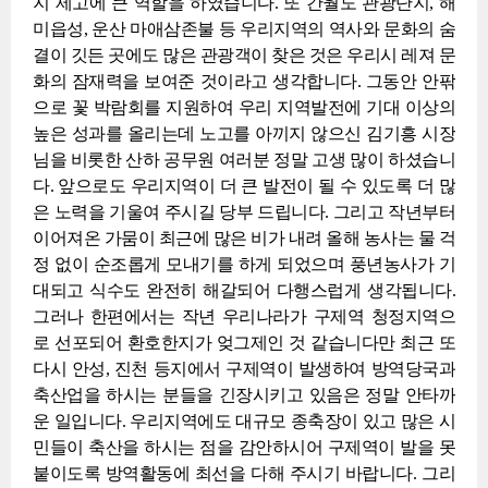
지 제고에 큰 역할을 하였습니다. 또 간월도 관광단지, 해
미읍성, 운산 마애삼존불 등 우리지역의 역사와 문화의 숨
결이 깃든 곳에도 많은 관광객이 찾은 것은 우리시 레져 문
화의 잠재력을 보여준 것이라고 생각합니다. 그동안 안팎
으로 꽃 박람회를 지원하여 우리 지역발전에 기대 이상의
높은 성과를 올리는데 노고를 아끼지 않으신 김기흥 시장
님을 비롯한 산하 공무원 여러분 정말 고생 많이 하셨습니
다. 앞으로도 우리지역이 더 큰 발전이 될 수 있도록 더 많
은 노력을 기울여 주시길 당부 드립니다. 그리고 작년부터
이어져온 가뭄이 최근에 많은 비가 내려 올해 농사는 물 걱
정 없이 순조롭게 모내기를 하게 되었으며 풍년농사가 기
대되고 식수도 완전히 해갈되어 다행스럽게 생각됩니다.
그러나 한편에서는 작년 우리나라가 구제역 청정지역으
로 선포되어 환호한지가 엊그제인 것 같습니다만 최근 또
다시 안성, 진천 등지에서 구제역이 발생하여 방역당국과
축산업을 하시는 분들을 긴장시키고 있음은 정말 안타까
운 일입니다. 우리지역에도 대규모 종축장이 있고 많은 시
민들이 축산을 하시는 점을 감안하시어 구제역이 발을 못
붙이도록 방역활동에 최선을 다해 주시기 바랍니다. 그리