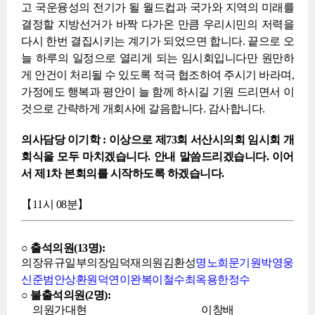
고 국운융성의 전기가 될 월드컵과 국가와 지역의 미래를
결정할 지방선거가 바짝 다가온 만큼 우리시민의 저력을
다시 한번 결집시키는 계기가 되었으면 합니다. 끝으로 오
늘 하루의 일정으로 열리게 되는 임시회입니다만 원만하
게 안건이 처리될 수 있도록 적극 협조하여 주시기 바라며,
가정에도 행복과 평안이 늘 함께 하시길 기원 드리면서 이
것으로 간략하게 개회사에 갈음합니다. 감사합니다.
의사담당 이기학 : 이상으로 제73회 서산시의회 임시회 개
회식을 모두 마치겠습니다. 안내 말씀드리겠습니다. 이어
서 제1차 본회의를 시작하도록 하겠습니다.
【11시 08분】
○ 출석의원(13명):
의장유규일
부의장임덕재
의원김환성
명노희
문기원
박영웅
신준범
안상환
원덕연
이완복
이철수
최옥용
한정수
○ 불출석의원(2명):
의원가대현
이창배