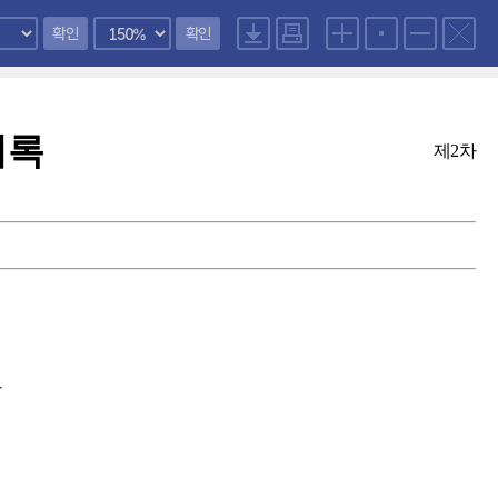
확인
확인
의록
제2차
안