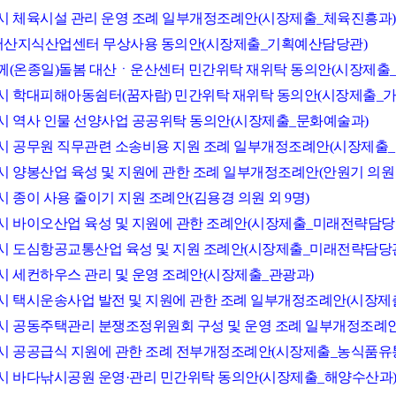
서산시 체육시설 관리 운영 조례 일부개정조례안(시장제출_체육진흥과)
(구)서산지식산업센터 무상사용 동의안(시장제출_기획예산담당관)
다함께(온종일)돌봄 대산ㆍ운산센터 민간위탁 재위탁 동의안(시장제출
서산시 학대피해아동쉼터(꿈자람) 민간위탁 재위탁 동의안(시장제출_
서산시 역사 인물 선양사업 공공위탁 동의안(시장제출_문화예술과)
서산시 공무원 직무관련 소송비용 지원 조례 일부개정조례안(시장제출
산시 양봉산업 육성 및 지원에 관한 조례 일부개정조례안(안원기 의원 
산시 종이 사용 줄이기 지원 조례안(김용경 의원 외 9명)
서산시 바이오산업 육성 및 지원에 관한 조례안(시장제출_미래전략담당
서산시 도심항공교통산업 육성 및 지원 조례안(시장제출_미래전략담당
서산시 세컨하우스 관리 및 운영 조례안(시장제출_관광과)
서산시 택시운송사업 발전 및 지원에 관한 조례 일부개정조례안(시장제
서산시 공동주택관리 분쟁조정위원회 구성 및 운영 조례 일부개정조례
서산시 공공급식 지원에 관한 조례 전부개정조례안(시장제출_농식품유
서산시 바다낚시공원 운영·관리 민간위탁 동의안(시장제출_해양수산과