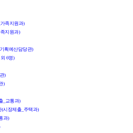
_가족지원과)
가족지원과)
_기획예산담당관)
외 6명)
관)
관)
출_교통과)
안(시장제출_주택과)
통과)
)