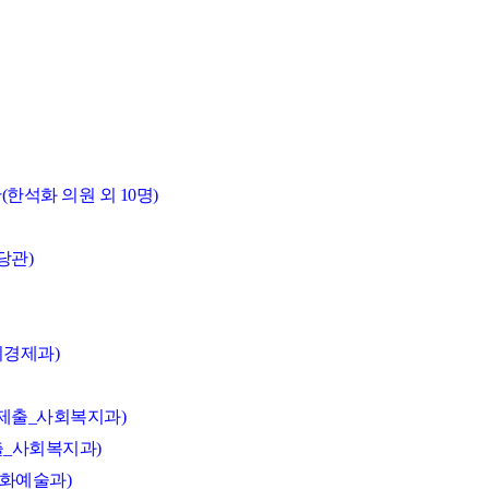
한석화 의원 외 10명)
당관)
리경제과)
장제출_사회복지과)
출_사회복지과)
문화예술과)