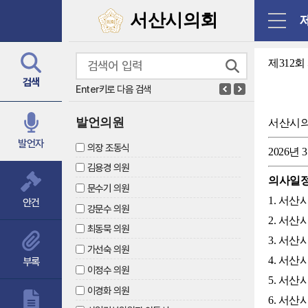
닫기
서산시의회
제
제312회
검색
Enter키로 다음 검색
발언의원
서산시
발언자
의장 조동식
2026년 
김용경 의원
의사일
문수기 의원
1. 서
안건
강문수 의원
2. 서
최동묵 의원
3. 서
가선숙 의원
4. 서
부록
이정수 의원
5. 서
이경화 의원
6. 서