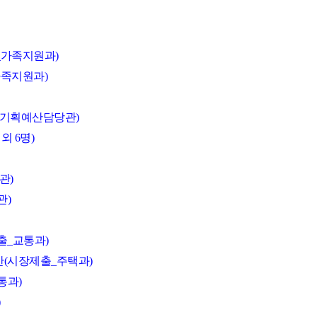
_가족지원과)
가족지원과)
_기획예산담당관)
외 6명)
관)
관)
출_교통과)
안(시장제출_주택과)
통과)
)