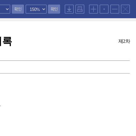
확인
확인
의록
제2차
안