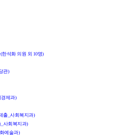
한석화 의원 외 10명)
당관)
리경제과)
장제출_사회복지과)
출_사회복지과)
문화예술과)