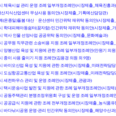
서산시 체육시설 관리 운영 조례 일부개정조례안(시장제출_체육진흥과)
(구)서산지식산업센터 무상사용 동의안(시장제출_기획예산담당관)
다함께(온종일)돌봄 대산ㆍ운산센터 민간위탁 재위탁 동의안(시장제출
서산시 학대피해아동쉼터(꿈자람) 민간위탁 재위탁 동의안(시장제출_
서산시 역사 인물 선양사업 공공위탁 동의안(시장제출_문화예술과)
서산시 공무원 직무관련 소송비용 지원 조례 일부개정조례안(시장제출
산시 양봉산업 육성 및 지원에 관한 조례 일부개정조례안(안원기 의원 
산시 종이 사용 줄이기 지원 조례안(김용경 의원 외 9명)
서산시 바이오산업 육성 및 지원에 관한 조례안(시장제출_미래전략담당
서산시 도심항공교통산업 육성 및 지원 조례안(시장제출_미래전략담당
서산시 세컨하우스 관리 및 운영 조례안(시장제출_관광과)
서산시 택시운송사업 발전 및 지원에 관한 조례 일부개정조례안(시장제
서산시 공동주택관리 분쟁조정위원회 구성 및 운영 조례 일부개정조례
서산시 공공급식 지원에 관한 조례 전부개정조례안(시장제출_농식품유
서산시 바다낚시공원 운영·관리 민간위탁 동의안(시장제출_해양수산과