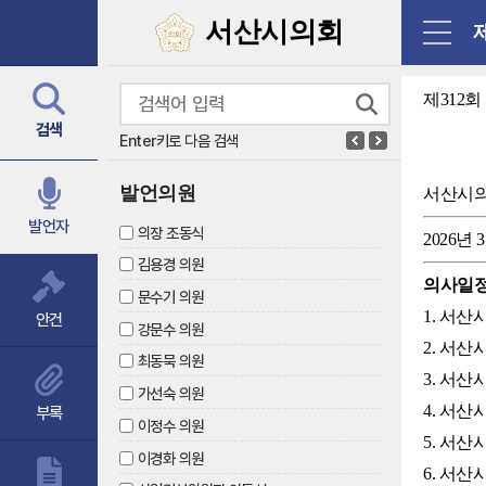
닫기
서산시의회
제
제312회
검색
Enter키로 다음 검색
발언의원
서산시
발언자
의장 조동식
2026년 
김용경 의원
의사일
문수기 의원
1. 서
안건
강문수 의원
2. 서
최동묵 의원
3. 서
가선숙 의원
4. 서
부록
이정수 의원
5. 서
이경화 의원
6. 서