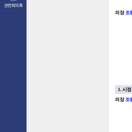
관련회의록
의장
조
1. 시
의장
조