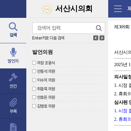
닫기
서산시의회
제
제309
검색
Enter키로 다음 검색
발언의원
서산시
발언자
의장 조동식
2025년 
안동석 의원
의사일
이수의 의원
1. 시정
안건
최동묵 의원
2. 휴회
안효돈 의원
심사된 
김맹호 의원
1. 시정
부록
2. 휴회