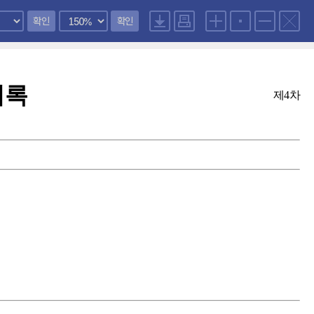
확인
확인
의록
제4차