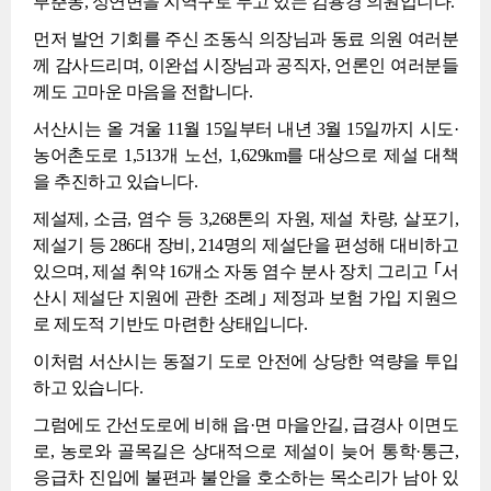
부춘동, 성연면을 지역구로 두고 있는 김용경 의원입니다.
먼저 발언 기회를 주신 조동식 의장님과 동료 의원 여러분
께 감사드리며, 이완섭 시장님과 공직자, 언론인 여러분들
께도 고마운 마음을 전합니다.
서산시는 올 겨울 11월 15일부터 내년 3월 15일까지 시도·
농어촌도로 1,513개 노선, 1,629km를 대상으로 제설 대책
을 추진하고 있습니다.
제설제, 소금, 염수 등 3,268톤의 자원, 제설 차량, 살포기,
제설기 등 286대 장비, 214명의 제설단을 편성해 대비하고
있으며, 제설 취약 16개소 자동 염수 분사 장치 그리고 ｢서
산시 제설단 지원에 관한 조례｣ 제정과 보험 가입 지원으
로 제도적 기반도 마련한 상태입니다.
이처럼 서산시는 동절기 도로 안전에 상당한 역량을 투입
하고 있습니다.
그럼에도 간선도로에 비해 읍·면 마을안길, 급경사 이면도
로, 농로와 골목길은 상대적으로 제설이 늦어 통학·통근,
응급차 진입에 불편과 불안을 호소하는 목소리가 남아 있