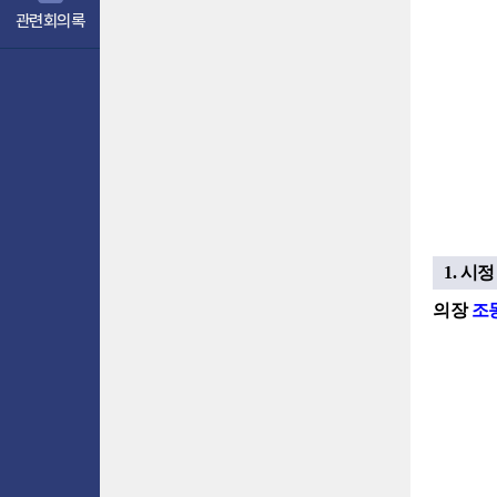
관련회의록
1. 시
의장
조