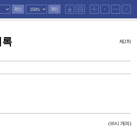
확인
확인
의록
제2차
(10시 개의)