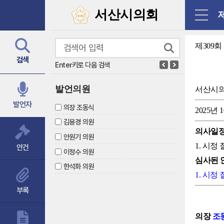
닫기
서산시의회
제
제309
검색
Enter키로 다음 검색
발언의원
서산시
발언자
의장 조동식
2025년 
김용경 의원
의사일
안원기 의원
1. 시정
안건
이정수 의원
심사된 
한석화 의원
1. 시정
부록
의장
조