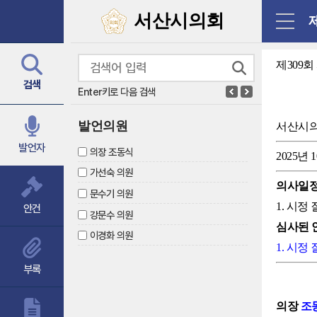
닫기
서산시의회
제
제309
검색
Enter키로 다음 검색
발언의원
서산시
발언자
의장 조동식
2025년 
가선숙 의원
의사일
문수기 의원
1. 시정
안건
강문수 의원
심사된 
이경화 의원
1. 시정
부록
의장
조