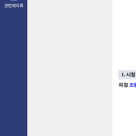
관련회의록
1. 시
의장
조