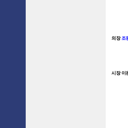
의장
조
시장 이