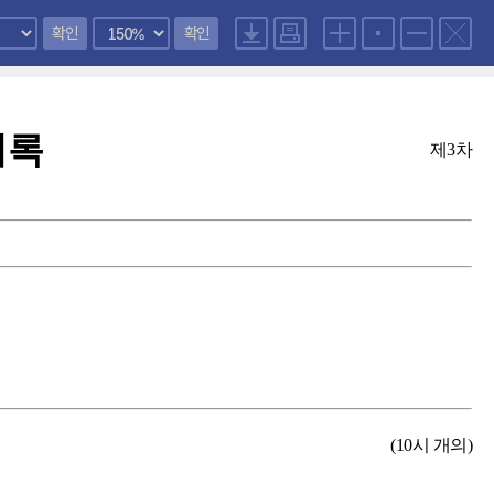
확인
확인
의록
제3차
(10시 개의)