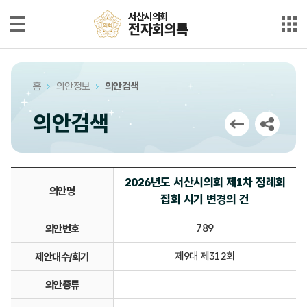
본문으로 바로가기
메인메뉴 바로가기
서산시의회
서산시의회
전자회의록
전자회의록
최근회의록
홈
의안정보
의안검색
단순검색
의안검색
상세검색
부록검색
2026년도 서산시의회 제1차 정례회
의안명
집회 시기 변경의 건
시정질문
789
의안번호
5분자유발언
제9대 제312회
제안대수/회기
의안정보
의안종류