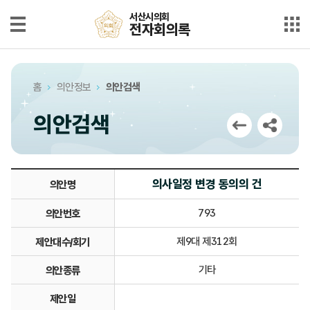
본문으로 바로가기
메인메뉴 바로가기
서산시의회
서산시의회
전자회의록
전자회의록
최근회의록
홈
의안정보
의안검색
단순검색
의안검색
상세검색
부록검색
의사일정 변경 동의의 건
의안명
시정질문
793
의안번호
5분자유발언
제9대 제312회
제안대수/회기
의안정보
기타
의안종류
제안일