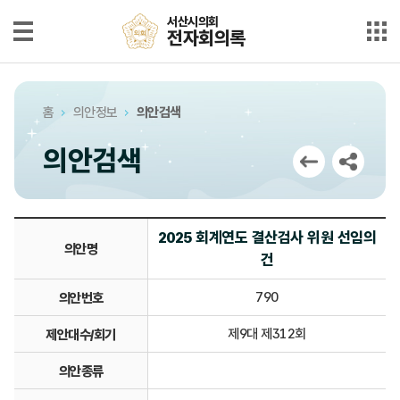
본문으로 바로가기
메인메뉴 바로가기
서산시의회
서산시의회
전자회의록
전자회의록
최근회의록
홈
의안정보
의안검색
단순검색
의안검색
상세검색
부록검색
2025 회계연도 결산검사 위원 선임의
의안명
건
시정질문
790
의안번호
5분자유발언
제9대 제312회
제안대수/회기
의안정보
의안종류