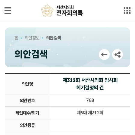
본문으로 바로가기
메인메뉴 바로가기
서산시의회
서산시의회
전자회의록
전자회의록
최근회의록
홈
의안정보
의안검색
단순검색
의안검색
상세검색
부록검색
제312회 서산시의회 임시회
의안명
회기결정의 건
시정질문
788
의안번호
5분자유발언
제9대 제312회
제안대수/회기
의안정보
의안종류