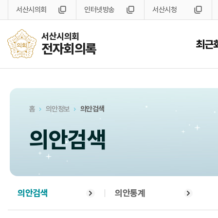
서산시의회
인터넷방송
서산시청
서산시의회
최근
전자회의록
홈
의안정보
의안검색
의안검색
의안검색
의안통계