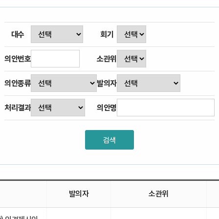
대수
회기
의안번호
소관위
의안종류
발의자
처리결과
의안명
발의자
소관위