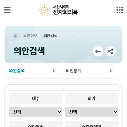
본문으로 바로가기
메인메뉴 바로가기
서산시의회
서산시의회
전자회의록
전자회의록
최근회의록
홈
의안정보
의안검색
단순검색
의안검색
상세검색
부록검색
의안검색
의안통계
시정질문
5분자유발언
대수
회기
의안정보
소관위선택