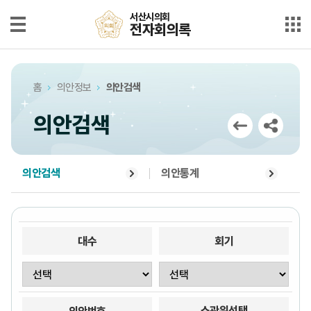
본문으로 바로가기
메인메뉴 바로가기
서산시의회
서산시의회
전자회의록
전자회의록
최근회의록
홈
의안정보
의안검색
단순검색
의안검색
상세검색
부록검색
의안검색
의안통계
시정질문
5분자유발언
대수
회기
의안정보
소관위선택