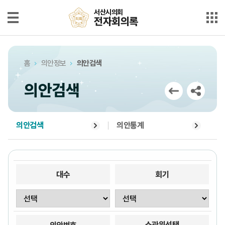
본문으로 바로가기
메인메뉴 바로가기
서산시의회
서산시의회
전자회의록
전자회의록
최근회의록
홈
의안정보
의안검색
단순검색
의안검색
상세검색
부록검색
의안검색
의안통계
시정질문
5분자유발언
대수
회기
의안정보
소관위선택