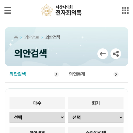
본문으로 바로가기
메인메뉴 바로가기
서산시의회
서산시의회
전자회의록
전자회의록
최근회의록
홈
의안정보
의안검색
단순검색
의안검색
상세검색
부록검색
의안검색
의안통계
시정질문
5분자유발언
대수
회기
의안정보
소관위선택